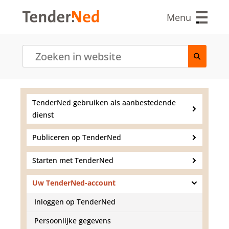
O
v
Menu
e
r
s
l
a
a
n
e
TenderNed gebruiken als aanbestedende
n
dienst
n
a
a
Publiceren op TenderNed
r
d
Starten met TenderNed
e
i
Uw TenderNed-account
n
h
Inloggen op TenderNed
o
u
Persoonlijke gegevens