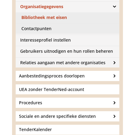
d
g
Organisatiegegevens
a
Bibliotheek met eisen
a
n
Contactpunten
Interesseprofiel instellen
Gebruikers uitnodigen en hun rollen beheren
Relaties aangaan met andere organisaties
Aanbestedingsproces doorlopen
UEA zonder TenderNed-account
Procedures
Sociale en andere specifieke diensten
TenderKalender