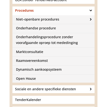
d
g
a
Procedures
a
Niet–openbare procedures
n
Onderhandse procedure
Onderhandelingsprocedure zonder
voorafgaande oproep tot mededinging
Marktconsultatie
Raamovereenkomst
Dynamisch aankoopsysteem
Open House
Sociale en andere specifieke diensten
TenderKalender