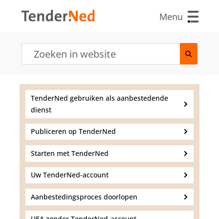
O
v
Menu
e
r
s
l
a
a
n
e
TenderNed gebruiken als aanbestedende
n
dienst
n
a
a
Publiceren op TenderNed
r
d
Starten met TenderNed
e
i
Uw TenderNed-account
n
h
Aanbestedingsproces doorlopen
o
u
UEA zonder TenderNed-account