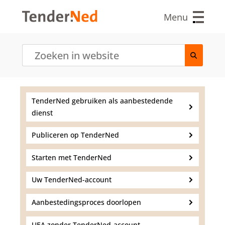
O
v
Menu
e
r
s
l
a
a
n
e
TenderNed gebruiken als aanbestedende
n
dienst
n
a
a
Publiceren op TenderNed
r
d
Starten met TenderNed
e
i
Uw TenderNed-account
n
h
Aanbestedingsproces doorlopen
o
u
UEA zonder TenderNed-account