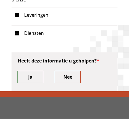
I
Leveringen
n
g
e
I
Diensten
k
n
l
g
a
e
p
k
Heeft deze informatie u geholpen?
t
l
a
p
Ja
Nee
t