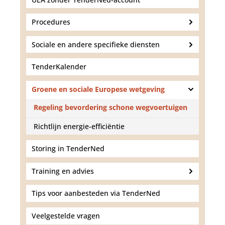
d
g
a
Procedures
a
n
Sociale en andere specifieke diensten
TenderKalender
Groene en sociale Europese wetgeving
Regeling bevordering schone wegvoertuigen
Richtlijn energie-efficiëntie
Storing in TenderNed
Training en advies
Tips voor aanbesteden via TenderNed
Veelgestelde vragen