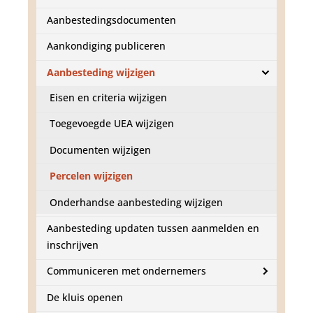
d
g
Aanbestedingsdocumenten
a
a
Aankondiging publiceren
n
Aanbesteding wijzigen
Eisen en criteria wijzigen
Toegevoegde UEA wijzigen
Documenten wijzigen
Percelen wijzigen
Onderhandse aanbesteding wijzigen
Aanbesteding updaten tussen aanmelden en
inschrijven
Communiceren met ondernemers
De kluis openen