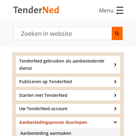
O
v
Menu
e
r
s
l
a
a
n
e
TenderNed gebruiken als aanbestedende
n
dienst
n
a
a
Publiceren op TenderNed
r
d
Starten met TenderNed
e
i
Uw TenderNed-account
n
h
Aanbestedingsproces doorlopen
o
u
Aanbesteding aanmaken