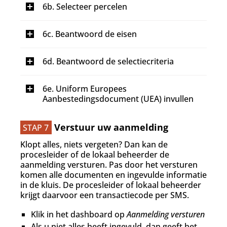
I
6b. Selecteer percelen
e
n
k
g
l
I
6c. Beantwoord de eisen
e
a
n
k
p
g
l
t
I
6d. Beantwoord de selectiecriteria
e
a
n
k
p
g
l
t
I
6e. Uniform Europees
e
a
n
Aanbestedingsdocument (UEA) invullen
k
p
g
l
t
e
a
Verstuur uw aanmelding
STAP 7
k
p
l
t
Klopt alles, niets vergeten? Dan kan de
a
procesleider of de lokaal beheerder de
p
aanmelding versturen. Pas door het versturen
t
komen alle documenten en ingevulde informatie
in de kluis. De procesleider of lokaal beheerder
krijgt daarvoor een transactiecode per SMS.
Klik in het dashboard op
Aanmelding versturen
Als u niet alles heeft ingevuld, dan geeft het