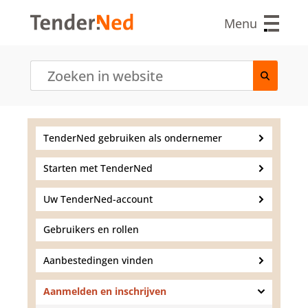
O
v
Menu
e
r
s
l
a
a
n
e
TenderNed gebruiken als ondernemer
n
n
Starten met TenderNed
a
a
r
Uw TenderNed-account
d
e
Gebruikers en rollen
i
n
Aanbestedingen vinden
h
o
Aanmelden en inschrijven
u