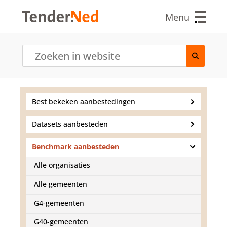
O
v
Menu
e
r
s
l
a
a
n
e
Best bekeken aanbestedingen
n
n
Datasets aanbesteden
a
a
r
Benchmark aanbesteden
d
Alle organisaties
e
i
Alle gemeenten
n
h
G4-gemeenten
o
u
G40-gemeenten