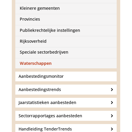
d
g
Kleinere gemeenten
a
a
Provincies
n
Publiekrechtelijke instellingen
Rijksoverheid
Speciale sectorbedrijven
Waterschappen
Aanbestedingsmonitor
Aanbestedingstrends
Jaarstatistieken aanbesteden
Sectorrapportages aanbesteden
Handleiding TenderTrends