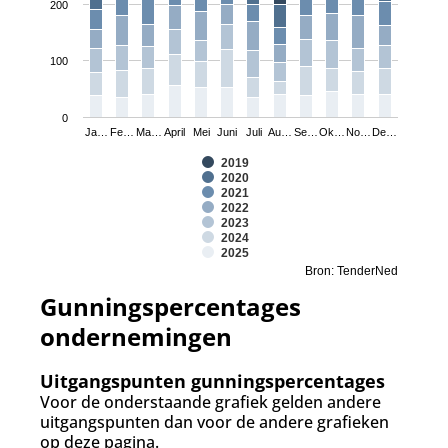
200
100
0
Ja…
Fe…
Ma…
April
Mei
Juni
Juli
Au…
Se…
Ok…
No…
De…
2019
2020
2021
2022
2023
2024
2025
Bron: TenderNed
Gunningspercentages
ondernemingen
Uitgangspunten gunningspercentages
Voor de onderstaande grafiek gelden andere
uitgangspunten dan voor de andere grafieken
op deze pagina.