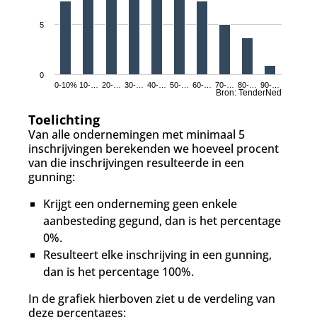
5
0
0-10%
10-…
20-…
30-…
40-…
50-…
60-…
70-…
80-…
90-…
Bron: TenderNed
Toelichting
Van alle ondernemingen met minimaal 5
inschrijvingen berekenden we hoeveel procent
van die inschrijvingen resulteerde in een
gunning:
Krijgt een onderneming geen enkele
aanbesteding gegund, dan is het percentage
0%.
Resulteert elke inschrijving in een gunning,
dan is het percentage 100%.
In de grafiek hierboven ziet u de verdeling van
deze percentages: