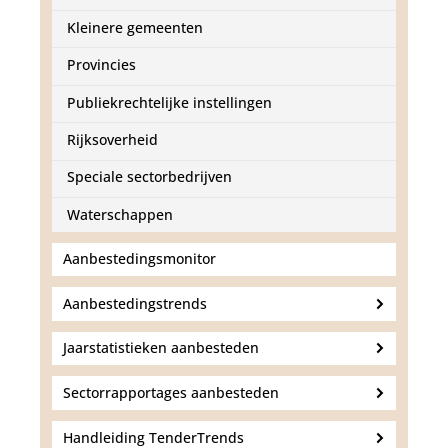
d
g
Kleinere gemeenten
a
a
Provincies
n
Publiekrechtelijke instellingen
Rijksoverheid
Speciale sectorbedrijven
Waterschappen
Aanbestedingsmonitor
Aanbestedingstrends
Jaarstatistieken aanbesteden
Sectorrapportages aanbesteden
Handleiding TenderTrends