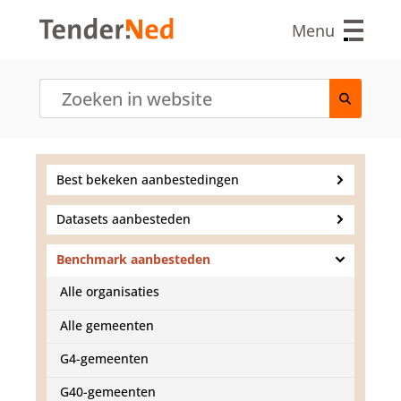
O
v
Menu
e
r
s
l
a
a
n
e
Best bekeken aanbestedingen
n
n
Datasets aanbesteden
a
a
r
Benchmark aanbesteden
d
Alle organisaties
e
i
Alle gemeenten
n
h
G4-gemeenten
o
u
G40-gemeenten