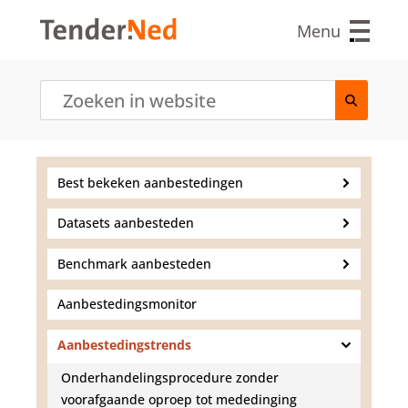
O
v
Menu
e
r
s
l
a
a
n
e
Best bekeken aanbestedingen
n
n
Datasets aanbesteden
a
a
r
Benchmark aanbesteden
d
e
Aanbestedingsmonitor
i
n
Aanbestedingstrends
h
o
Onderhandelingsprocedure zonder
u
voorafgaande oproep tot mededinging