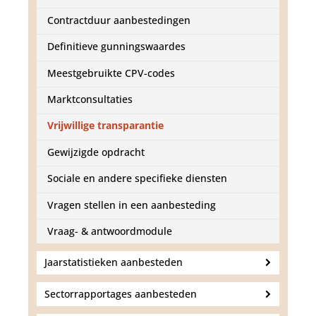
d
g
Contractduur aanbestedingen
a
a
Definitieve gunningswaardes
n
Meestgebruikte CPV-codes
Marktconsultaties
Vrijwillige transparantie
Gewijzigde opdracht
Sociale en andere specifieke diensten
Vragen stellen in een aanbesteding
Vraag- & antwoordmodule
Jaarstatistieken aanbesteden
Sectorrapportages aanbesteden