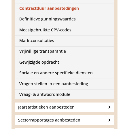
d
g
Contractduur aanbestedingen
a
a
Definitieve gunningswaardes
n
Meestgebruikte CPV-codes
Marktconsultaties
Vrijwillige transparantie
Gewijzigde opdracht
Sociale en andere specifieke diensten
Vragen stellen in een aanbesteding
Vraag- & antwoordmodule
Jaarstatistieken aanbesteden
Sectorrapportages aanbesteden