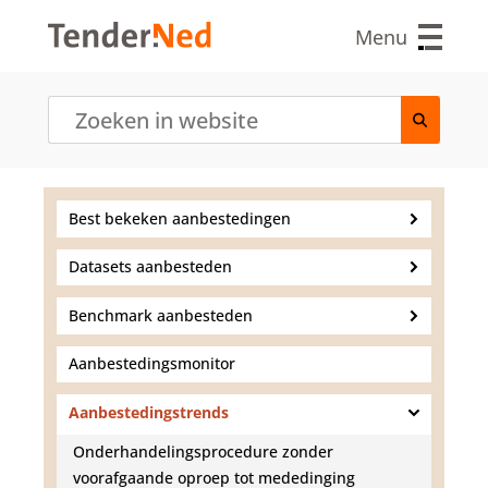
O
v
Menu
e
r
s
l
a
a
n
e
Best bekeken aanbestedingen
n
n
Datasets aanbesteden
a
a
r
Benchmark aanbesteden
d
e
Aanbestedingsmonitor
i
n
Aanbestedingstrends
h
o
Onderhandelingsprocedure zonder
u
voorafgaande oproep tot mededinging