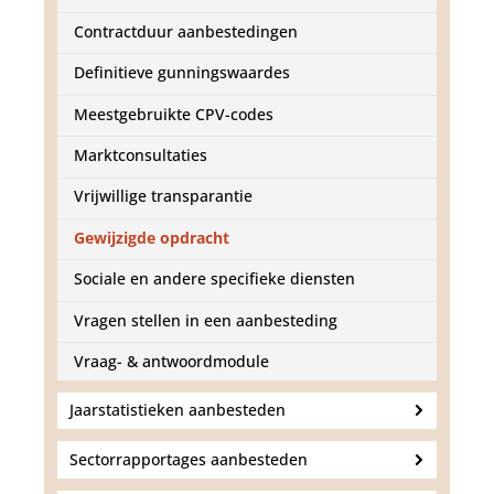
d
g
Contractduur aanbestedingen
a
a
Definitieve gunningswaardes
n
Meestgebruikte CPV-codes
Marktconsultaties
Vrijwillige transparantie
Gewijzigde opdracht
Sociale en andere specifieke diensten
Vragen stellen in een aanbesteding
Vraag- & antwoordmodule
Jaarstatistieken aanbesteden
Sectorrapportages aanbesteden