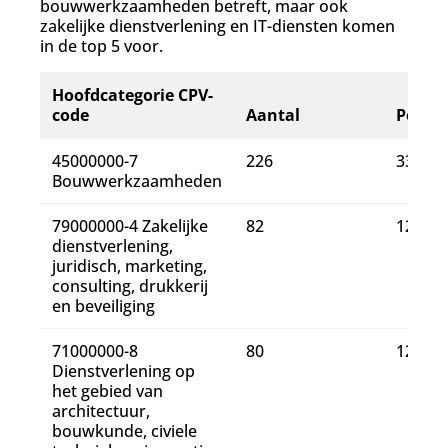
bouwwerkzaamheden betreft, maar ook
zakelijke dienstverlening en IT-diensten komen
in de top 5 voor.
Hoofdcategorie CPV-
code
Aantal
Perce
45000000-7
226
33%
Bouwwerkzaamheden
79000000-4 Zakelijke
82
12%
dienstverlening,
juridisch, marketing,
consulting, drukkerij
en beveiliging
71000000-8
80
12%
Dienstverlening op
het gebied van
architectuur,
bouwkunde, civiele