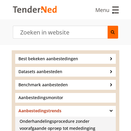
O
v
Menu
e
r
s
l
a
a
n
e
Best bekeken aanbestedingen
n
n
Datasets aanbesteden
a
a
r
Benchmark aanbesteden
d
e
Aanbestedingsmonitor
i
n
Aanbestedingstrends
h
o
Onderhandelingsprocedure zonder
u
voorafgaande oproep tot mededinging