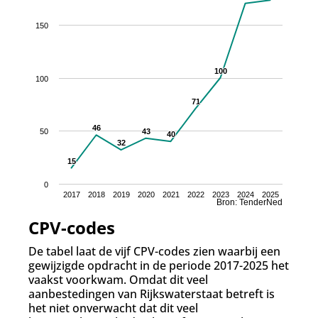
150
100
100
100
71
71
46
46
50
43
43
40
40
32
32
15
15
0
2017
2018
2019
2020
2021
2022
2023
2024
2025
Bron: TenderNed
CPV-codes
De tabel laat de vijf CPV-codes zien waarbij een
gewijzigde opdracht in de periode 2017-2025 het
vaakst voorkwam. Omdat dit veel
aanbestedingen van Rijkswaterstaat betreft is
het niet onverwacht dat dit veel