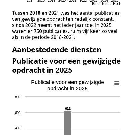
2017
2018
2019
2020
2021
2022
2023
2024
2025
Bron: TenderNed
Tussen 2018 en 2021 was het aantal publicaties
van gewijzigde opdrachten redelijk constant,
sinds 2022 neemt het ieder jaar toe. In 2025
waren er 750 publicaties, ruim vijf keer zo veel
als in de periode 2018-2021.
Aanbestedende diensten
Publicatie voor een gewijzigde
opdracht in 2025
Publicatie voor een gewijzigde
opdracht in 2025
800
612
612
600
400