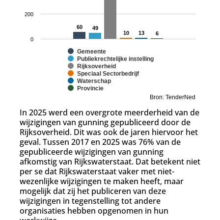
200
60
60
49
49
10
10
13
13
6
6
0
Gemeente
Publiekrechtelijke instelling
Rijksoverheid
Speciaal Sectorbedrijf
Waterschap
Provincie
Bron: TenderNed
In 2025 werd een overgrote meerderheid van de
wijzigingen van gunning gepubliceerd door de
Rijksoverheid. Dit was ook de jaren hiervoor het
geval. Tussen 2017 en 2025 was 76% van de
gepubliceerde wijzigingen van gunning
afkomstig van Rijkswaterstaat. Dat betekent niet
per se dat Rijkswaterstaat vaker met niet-
wezenlijke wijzigingen te maken heeft, maar
mogelijk dat zij het publiceren van deze
wijzigingen in tegenstelling tot andere
organisaties hebben opgenomen in hun