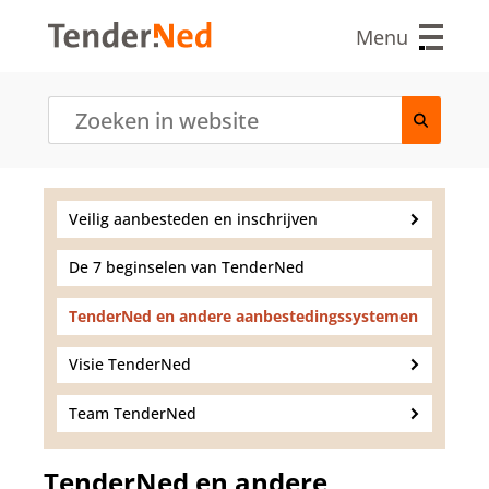
O
v
Menu
e
r
s
l
a
a
n
e
Veilig aanbesteden en inschrijven
n
n
De 7 beginselen van TenderNed
a
a
r
TenderNed en andere aanbestedingssystemen
d
e
Visie TenderNed
i
n
Team TenderNed
h
o
u
TenderNed en andere