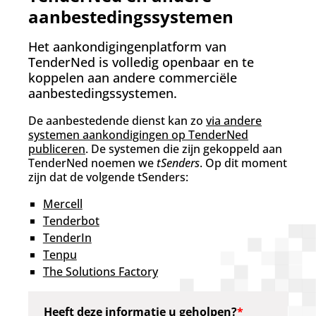
d
aanbestedingssystemen
g
a
a
Het aankondigingenplatform van
n
TenderNed is volledig openbaar en te
koppelen aan andere commerciële
aanbestedingssystemen.
De aanbestedende dienst kan zo
via andere
systemen aankondigingen op TenderNed
publiceren
. De systemen die zijn gekoppeld aan
TenderNed noemen we
tSenders
. Op dit moment
zijn dat de volgende tSenders:
Mercell
Tenderbot
TenderIn
Tenpu
The Solutions Factory
Heeft deze informatie u geholpen?