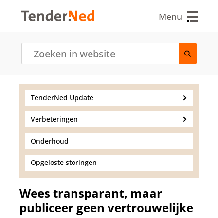
O
v
Menu
e
r
s
l
a
a
n
e
TenderNed Update
n
n
Verbeteringen
a
a
r
Onderhoud
d
e
Opgeloste storingen
i
n
h
Wees transparant, maar
o
publiceer geen vertrouwelijke
u