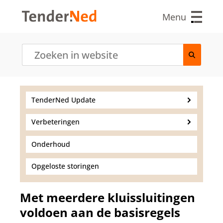
O
v
Menu
e
r
s
l
a
a
n
e
TenderNed Update
n
n
Verbeteringen
a
a
r
Onderhoud
d
e
Opgeloste storingen
i
n
h
Met meerdere kluissluitingen
o
voldoen aan de basisregels
u