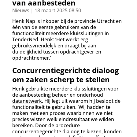
d
van aanbesteden
g
Nieuws | 18 maart 2025 08:50
a
a
Henk Nap is inkoper bij de provincie Utrecht en
n
één van de eerste gebruikers van de
functionaliteit meerdere kluissluitingen in
TenderNed. Henk: ‘Het werkt erg
gebruiksvriendelijk en draagt bij aan
duidelijkheid tussen opdrachtgever en
opdrachtnemer.’
Concurrentiegerichte dialoog
om zaken scherp te stellen
Henk gebruikte meerdere kluissluitingen voor
de aanbesteding
beheer en onderhoud
datanetwerk
. Hij legt uit waarom hij besloot de
functionaliteit te gebruiken. ‘Wij hadden te
maken met een proces waarbinnen we niet
precies wisten welk eindresultaat we wilden
bereiken. Door de procedure
concurrentiegerichte dialoog te kiezen, konden