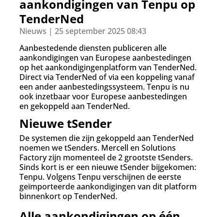
d
aankondigingen van Tenpu op
g
TenderNed
a
a
Nieuws | 25 september 2025 08:43
n
Aanbestedende diensten publiceren alle
aankondigingen van Europese aanbestedingen
op het aankondigingenplatform van TenderNed.
Direct via TenderNed of via een koppeling vanaf
een ander aanbestedingssysteem. Tenpu is nu
ook inzetbaar voor Europese aanbestedingen
en gekoppeld aan TenderNed.
Nieuwe tSender
De systemen die zijn gekoppeld aan TenderNed
noemen we tSenders. Mercell en Solutions
Factory zijn momenteel de 2 grootste tSenders.
Sinds kort is er een nieuwe tSender bijgekomen:
Tenpu. Volgens Tenpu verschijnen de eerste
geïmporteerde aankondigingen van dit platform
binnenkort op TenderNed.
Alle aankondigingen op één