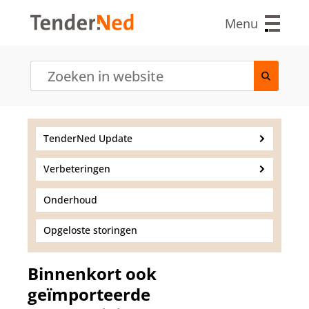
O
v
Menu
e
r
s
l
a
a
n
e
TenderNed Update
n
n
Verbeteringen
a
a
r
Onderhoud
d
e
Opgeloste storingen
i
n
h
Binnenkort ook
o
geïmporteerde
u