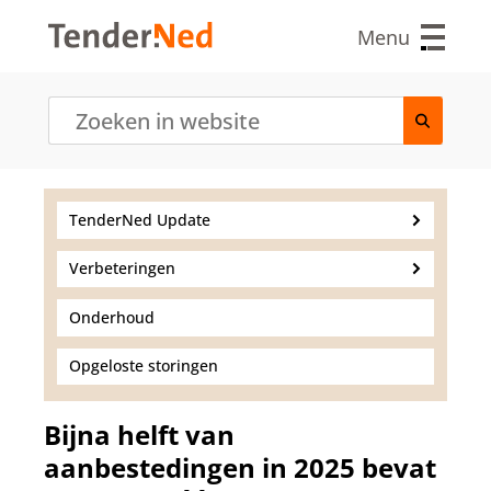
O
v
Menu
e
r
s
l
a
a
n
e
TenderNed Update
n
n
Verbeteringen
a
a
r
Onderhoud
d
e
Opgeloste storingen
i
n
h
Bijna helft van
o
aanbestedingen in 2025 bevat
u