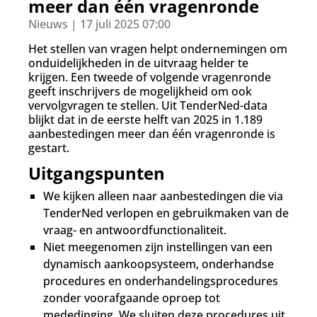
d
meer dan één vragenronde
g
Nieuws | 17 juli 2025 07:00
a
a
Het stellen van vragen helpt ondernemingen om
n
onduidelijkheden in de uitvraag helder te
krijgen. Een tweede of volgende vragenronde
geeft inschrijvers de mogelijkheid om ook
vervolgvragen te stellen. Uit TenderNed-data
blijkt dat in de eerste helft van 2025 in 1.189
aanbestedingen meer dan één vragenronde is
gestart.
Uitgangspunten
We kijken alleen naar aanbestedingen die via
TenderNed verlopen en gebruikmaken van de
vraag- en antwoordfunctionaliteit.
Niet meegenomen zijn instellingen van een
dynamisch aankoopsysteem, onderhandse
procedures en onderhandelingsprocedures
zonder voorafgaande oproep tot
mededinging. We sluiten deze procedures uit