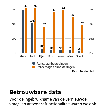
46
46
46
46
44
44
600
45%
42
42
37
37
406
406
29
29
400
30%
27
27
200
15%
59
59
40
40
36
36
35
35
25
25
0
0%
Gem…
Publi…
Rijks…
Provi…
Inkoo…
Wate…
Speci…
Aantal aanbestedingen
Percentage aanbestedingen
Bron: TenderNed
Betrouwbare data
Voor de ingebruikname van de vernieuwde
vraag- en antwoordfunctionaliteit waren we ook