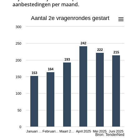
aanbestedingen per maand.
Aantal 2e vragenrondes gestart
300
242
242
250
222
222
215
215
193
193
200
164
164
153
153
150
100
50
0
Januari …
Februari…
Maart 2…
April 2025
Mei 2025
Juni 2025
Bron: TenderNed