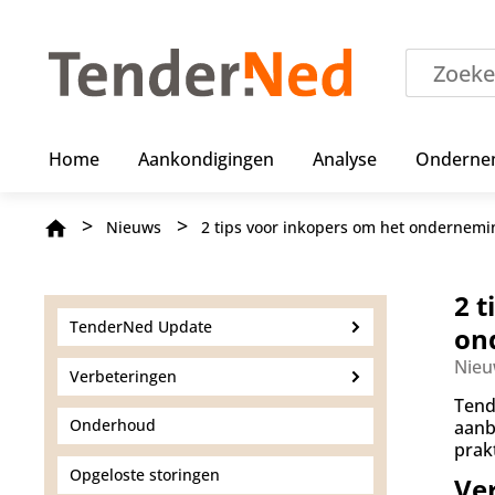
O
v
e
r
s
l
a
Home
Aankondigingen
Analyse
Onderne
a
n
e
Kruimelpad
Nieuws
2 tips voor inkopers om het ondernem
n
n
a
a
2 
r
TenderNed Update
on
d
e
Nieu
Verbeteringen
i
Tend
n
Onderhoud
aanb
h
prak
o
u
Opgeloste storingen
Ver