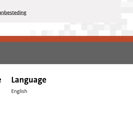
anbesteding
e
Language
English