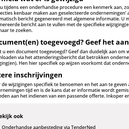
 u tijdens een onderhandse procedure een kenmerk aan, zo
recties kenbaar maken aan geselecteerde ondernemingen’ a
matisch bericht gegenereerd met algemene informatie. U 
nereerde bericht aan te vullen met de specifieke wijzigin
 naar te zoeken.
cument(en) toegevoegd? Geef het aa
t u een document toegevoegd? Geef dan duidelijk aan om w
loaden via het attenderingsbericht dat betrokken ondern
iging(en). Hen hier specifiek op wijzen voorkomt dat ondern
ere inschrijvingen
 de wijzigingen specifiek te benoemen en het aan te geven
rnemingen tijd en is de kans dat er informatie wordt gemis
eden aan het indienen van een passende offerte. Inkoper 
ekijk ook
Onderhandse aanbesteding via TenderNed