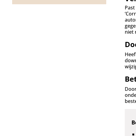
d
g
Past
a
‘Cor
a
auto
n
gege
niet
Do
Heef
down
wijz
Bet
Door
onde
best
B