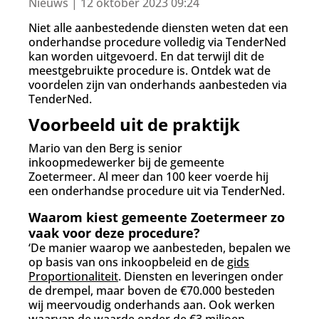
d
Nieuws | 12 oktober 2023 09:24
g
Niet alle aanbestedende diensten weten dat een
a
onderhandse procedure volledig via TenderNed
a
kan worden uitgevoerd. En dat terwijl dit de
n
meestgebruikte procedure is. Ontdek wat de
voordelen zijn van onderhands aanbesteden via
TenderNed.
Voorbeeld uit de praktijk
Mario van den Berg is senior
inkoopmedewerker bij de gemeente
Zoetermeer. Al meer dan 100 keer voerde hij
een onderhandse procedure uit via TenderNed.
Waarom kiest gemeente Zoetermeer zo
vaak voor deze procedure?
‘De manier waarop we aanbesteden, bepalen we
op basis van ons inkoopbeleid en de
gids
Proportionaliteit
. Diensten en leveringen onder
de drempel, maar boven de €70.000 besteden
wij meervoudig onderhands aan. Ook werken