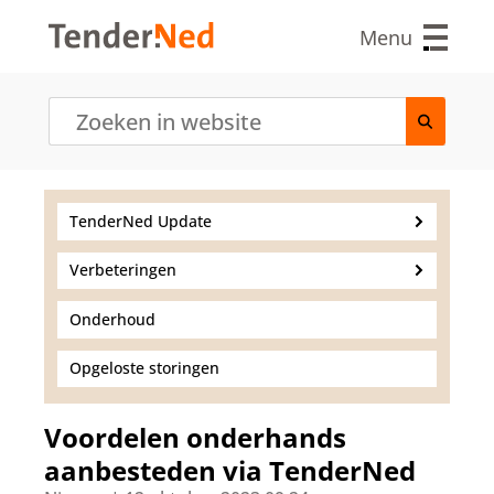
O
v
Menu
e
r
s
l
a
a
n
e
TenderNed Update
n
n
Verbeteringen
a
a
r
Onderhoud
d
e
Opgeloste storingen
i
n
h
Voordelen onderhands
o
aanbesteden via TenderNed
u