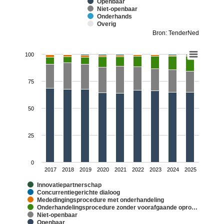
Openbaar
Niet-openbaar
Onderhands
Overig
Bron: TenderNed
100
75
50
25
0
2017
2018
2019
2020
2021
2022
2023
2024
2025
Innovatiepartnerschap
Concurrentiegerichte dialoog
Mededingingsprocedure met onderhandeling
Onderhandelingsprocedure zonder voorafgaande opro…
Niet-openbaar
Openbaar