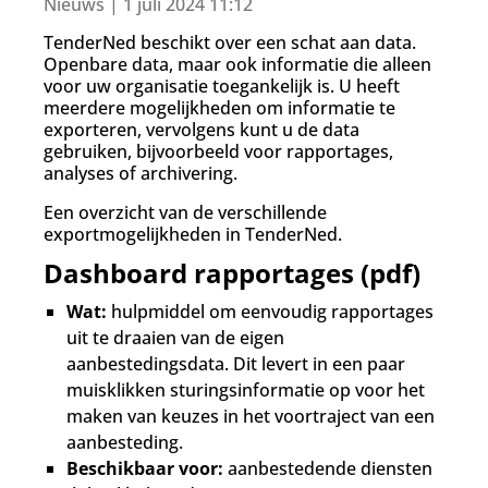
d
Nieuws | 1 juli 2024 11:12
g
TenderNed beschikt over een schat aan data.
a
Openbare data, maar ook informatie die alleen
a
voor uw organisatie toegankelijk is. U heeft
n
meerdere mogelijkheden om informatie te
exporteren, vervolgens kunt u de data
gebruiken, bijvoorbeeld voor rapportages,
analyses of archivering.
Een overzicht van de verschillende
exportmogelijkheden in TenderNed.
Dashboard rapportages (pdf)
Wat:
hulpmiddel om eenvoudig rapportages
uit te draaien van de eigen
aanbestedingsdata. Dit levert in een paar
muisklikken sturingsinformatie op voor het
maken van keuzes in het voortraject van een
aanbesteding.
Beschikbaar voor:
aanbestedende diensten