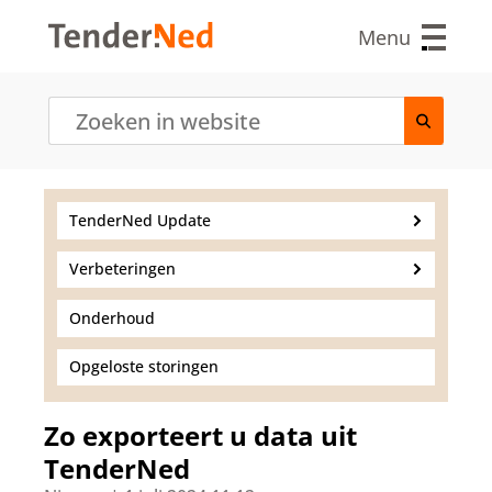
O
v
Menu
e
r
s
l
a
a
n
e
TenderNed Update
n
n
Verbeteringen
a
a
r
Onderhoud
d
e
Opgeloste storingen
i
n
h
Zo exporteert u data uit
o
TenderNed
u