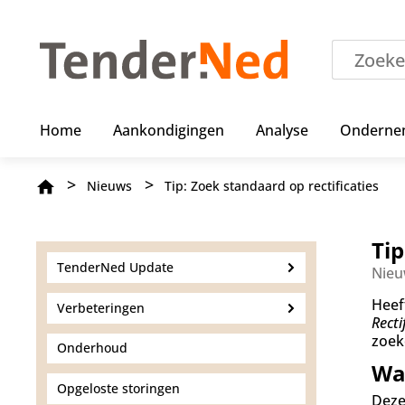
O
v
e
r
s
l
a
Home
Aankondigingen
Analyse
Onderne
a
n
e
Kruimelpad
Nieuws
Tip: Zoek standaard op rectificaties
n
n
a
a
Tip
r
TenderNed Update
Nieu
d
e
Heef
Verbeteringen
i
Recti
n
zoek
Onderhoud
h
Wa
o
u
Opgeloste storingen
Deze