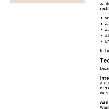
d
aanb
g
recti
a
a
v
n
a
a
aa
En
In T
Te
Deze
Inte
Als 
dan 
word
Aan
Wann