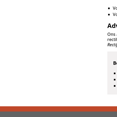
Vo
Vo
Ad
Ons 
recti
Recti
B