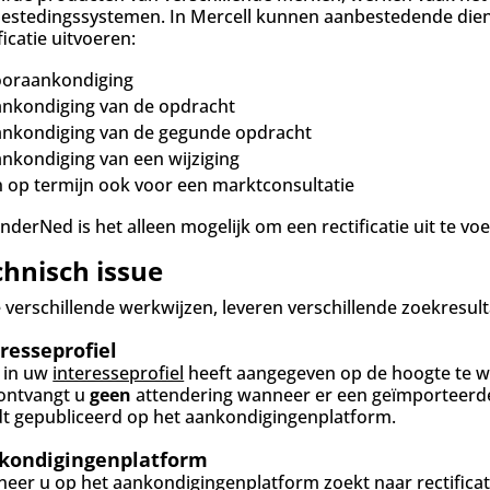
estedingssystemen. In Mercell kunnen aanbestedende diens
ficatie uitvoeren:
ooraankondiging
ankondiging van de opdracht
ankondiging van de gegunde opdracht
nkondiging van een wijziging
 op termijn ook voor een marktconsultatie
enderNed is het alleen mogelijk om een rectificatie uit te 
chnisch issue
 verschillende werkwijzen, leveren verschillende zoekresult
resseprofiel
u in uw
interesseprofiel
heeft aangegeven op de hoogte te wi
ontvangt u
geen
attendering wanneer er een geïmporteerde 
t gepubliceerd op het aankondigingenplatform.
kondigingenplatform
eer u op het aankondigingenplatform zoekt naar rectificatie