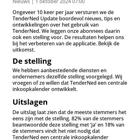
d
Nieuws | 1 oktober 2024 07:00
g
Ongeveer 10 keer per jaar versturen we de
a
TenderNed Update boordevol nieuws, tips en
a
ontwikkelingen over het gebruik van
n
TenderNed. We leggen onze abonnees daarin
ook een stelling voor. De resultaten helpen ons
bij het verbeteren van de applicatie. Bekijk de
uitkomst.
De stelling
We hebben aanbestedende diensten en
ondernemers dezelfde stelling voorgelegd. Wij
vroegen of ze willen dat TenderNed een centrale
inkoopkalender ontwikkelt.
Uitslagen
De uitslag laat zien dat de meeste stemmers het
eens zijn met de stelling. 82% van de stemmers
beantwoordde deze stelling met ‘ja’ en 18% van
de stemmers vindt het niet nodig dat
TenderNed een centrale inkoopkalender