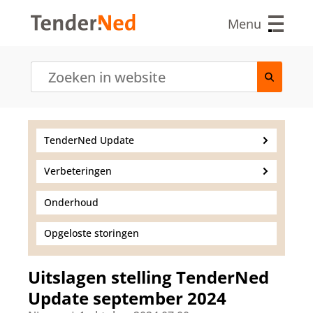
O
v
Menu
e
r
s
l
a
a
n
e
TenderNed Update
n
n
Verbeteringen
a
a
r
Onderhoud
d
e
Opgeloste storingen
i
n
h
Uitslagen stelling TenderNed
o
Update september 2024
u