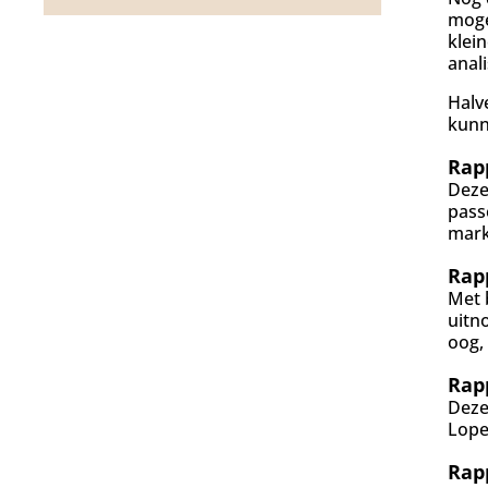
d
moge
g
klei
a
anal
a
n
Halv
kunn
Rap
Deze
pass
mark
Rap
Met 
uitn
oog,
Rap
Deze
Lope
Rapp