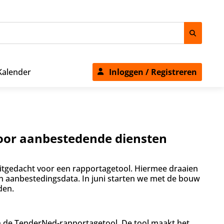
Kalender
Inloggen / Registreren
oor aanbestedende diensten
itgedacht voor een rapportagetool. Hiermee draaien
n aanbestedingsdata. In juni starten we met de bouw
den.
 de TenderNed-rapportagetool. De tool maakt het