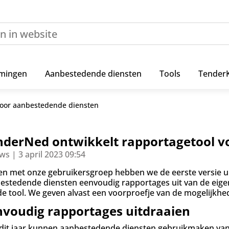
mingen
Aanbestedende diensten
Tools
Tender
voor aanbestedende diensten
nderNed ontwikkelt rapportagetool v
ws | 3 april 2023 09:54
n met onze gebruikersgroep hebben we de eerste versie u
estedende diensten eenvoudig rapportages uit van de eige
de tool. We geven alvast een voorproefje van de mogelijkhe
nvoudig rapportages uitdraaien
dit jaar kunnen aanbestedende diensten gebruikmaken van