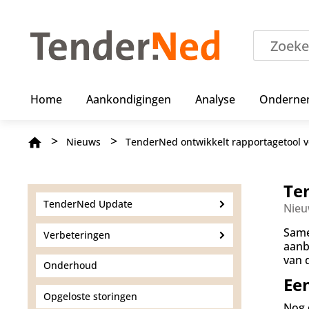
O
v
e
r
s
l
a
Home
Aankondigingen
Analyse
Onderne
a
n
e
Kruimelpad
Nieuws
TenderNed ontwikkelt rapportagetool 
n
n
a
a
Te
r
TenderNed Update
Nieu
d
e
Same
Verbeteringen
i
aanb
n
van 
Onderhoud
h
Ee
o
u
Opgeloste storingen
Nog 