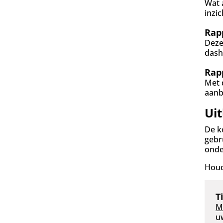
Wat 
inzi
Rap
Deze
dash
Rap
Met 
aanb
Ui
De k
gebr
onde
Houd
T
M
u