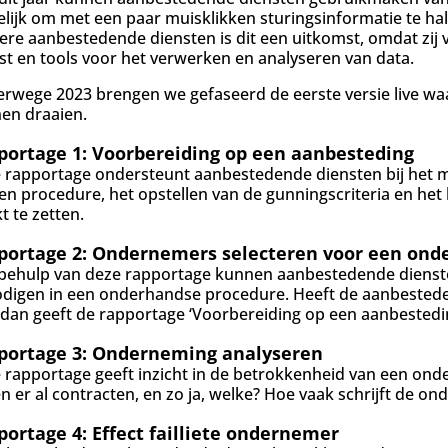
lijk om met een paar muisklikken sturingsinformatie te ha
nere aanbestedende diensten is dit een uitkomst, omdat zij
ist en tools voor het verwerken en analyseren van data.
erwege 2023 brengen we gefaseerd de eerste versie live 
en draaien.
portage 1: Voorbereiding op een aanbesteding
 rapportage ondersteunt aanbestedende diensten bij het mak
en procedure, het opstellen van de gunningscriteria en het
t te zetten.
portage 2: Ondernemers selecteren voor een ond
behulp van deze rapportage kunnen aanbestedende dienste
odigen in een onderhandse procedure. Heeft de aanbested
 dan geeft de rapportage ‘Voorbereiding op een aanbesteding
portage 3: Onderneming analyseren
 rapportage geeft inzicht in de betrokkenheid van een ond
n er al contracten, en zo ja, welke? Hoe vaak schrijft de o
ortage 4: Effect failliete ondernemer