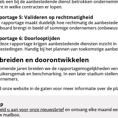
als een bij de aanbestedende dienst betrokken onderneming
cht in welke contracten er lopen.
portage 5: Valideren op rechtmatigheid
 rapportage maakt duidelijk hoe rechtmatig de aanbesteden
board brengt in beeld of sommige ondernemers (onbewust)
portage 6: Doorlooptijden
deze rapportage krijgen aanbestedende diensten inzicht in
estedingen. Handig bij het plannen van toekomstige aanbe
tbreiden en doorontwikkelen
omende jaren breiden we de rapportagemogelijkheden verde
uikersgemak en benchmarking. In een later stadium stelle
rnemers.
 onze website in de gaten voor meer informatie over de pl
ip
eld u aan voor onze nieuwsbrief
en ontvang elke maand een
w mailbox.