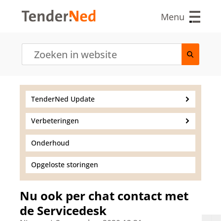
O
v
Menu
e
r
s
l
a
a
n
e
TenderNed Update
n
n
Verbeteringen
a
a
r
Onderhoud
d
e
Opgeloste storingen
i
n
h
Nu ook per chat contact met
o
de Servicedesk
u