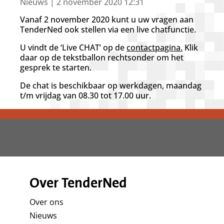
d
Nieuws | 2 november 2020 12:31
g
Vanaf 2 november 2020 kunt u uw vragen aan
a
TenderNed ook stellen via een live chatfunctie.
a
n
U vindt de ‘Live CHAT’ op de
contactpagina.
Klik
daar op de tekstballon rechtsonder om het
gesprek te starten.
De chat is beschikbaar op werkdagen, maandag
t/m vrijdag van 08.30 tot 17.00 uur.
Over TenderNed
Over ons
Nieuws