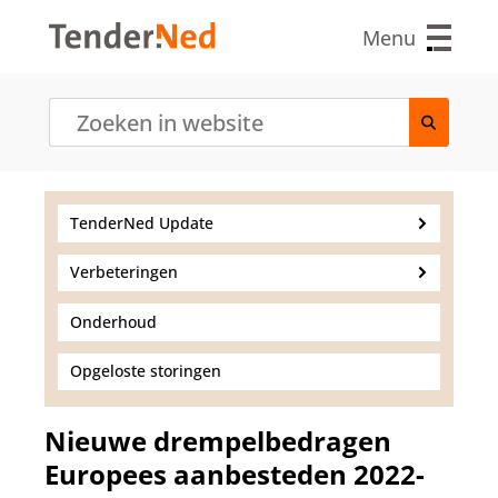
O
v
Menu
e
r
s
l
a
a
n
e
TenderNed Update
n
n
Verbeteringen
a
a
r
Onderhoud
d
e
Opgeloste storingen
i
n
h
Nieuwe drempelbedragen
o
Europees aanbesteden 2022-
u