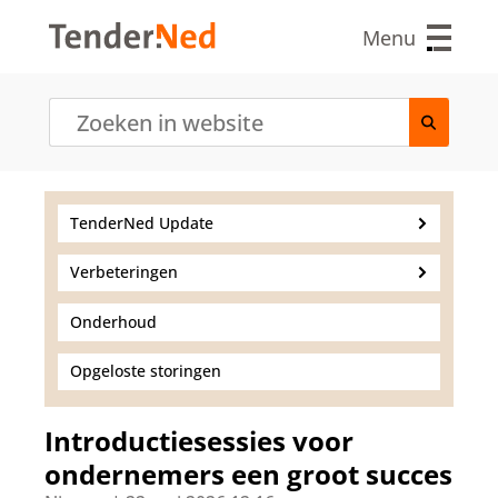
O
v
Menu
e
r
s
l
a
a
n
e
TenderNed Update
n
n
Verbeteringen
a
a
r
Onderhoud
d
e
Opgeloste storingen
i
n
h
Introductiesessies voor
o
ondernemers een groot succes
u