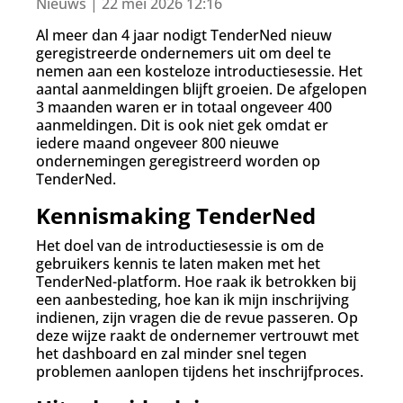
d
Nieuws | 22 mei 2026 12:16
g
Al meer dan 4 jaar nodigt TenderNed nieuw
a
geregistreerde ondernemers uit om deel te
a
nemen aan een kosteloze introductiesessie. Het
n
aantal aanmeldingen blijft groeien. De afgelopen
3 maanden waren er in totaal ongeveer 400
aanmeldingen. Dit is ook niet gek omdat er
iedere maand ongeveer 800 nieuwe
ondernemingen geregistreerd worden op
TenderNed.
Kennismaking TenderNed
Het doel van de introductiesessie is om de
gebruikers kennis te laten maken met het
TenderNed-platform. Hoe raak ik betrokken bij
een aanbesteding, hoe kan ik mijn inschrijving
indienen, zijn vragen die de revue passeren. Op
deze wijze raakt de ondernemer vertrouwt met
het dashboard en zal minder snel tegen
problemen aanlopen tijdens het inschrijfproces.