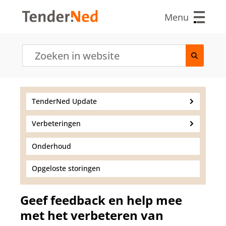
O
v
Menu
e
r
s
l
a
a
n
e
TenderNed Update
n
n
Verbeteringen
a
a
r
Onderhoud
d
e
Opgeloste storingen
i
n
h
Geef feedback en help mee
o
met het verbeteren van
u