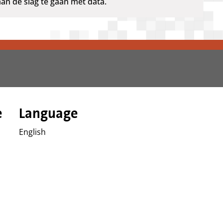
an de slag te gaan met data.
e
Language
English