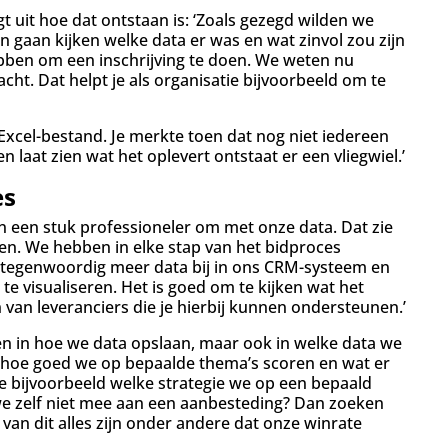
t uit hoe dat ontstaan is: ‘Zoals gezegd wilden we
gaan kijken welke data er was en wat zinvol zou zijn
bben om een inschrijving te doen. We weten nu
cht. Dat helpt je als organisatie bijvoorbeeld om te
 Excel-bestand. Je merkte toen dat nog niet iedereen
n laat zien wat het oplevert ontstaat er een vliegwiel.’
es
an een stuk professioneler om met onze data. Dat zie
ssen. We hebben in elke stap van het bidproces
tegenwoordig meer data bij in ons CRM-systeem en
e visualiseren. Het is goed om te kijken wat het
en van leveranciers die je hierbij kunnen ondersteunen.’
zien in hoe we data opslaan, maar ook in welke data we
 hoe goed we op bepaalde thema’s scoren en wat er
 bijvoorbeeld welke strategie we op een bepaald
e zelf niet mee aan een aanbesteding? Dan zoeken
van dit alles zijn onder andere dat onze winrate