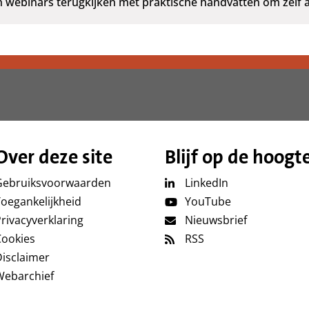
n webinars terugkijken met praktische handvatten om zelf a
Over deze site
Blijf op de hoogt
Gebruiksvoorwaarden
LinkedIn
oegankelijkheid
YouTube
rivacyverklaring
Nieuwsbrief
Cookies
RSS
isclaimer
Webarchief