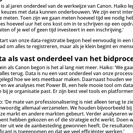
 is al jaren onderdeel van de werkwijze van Canon. Haiko leg
 keuzes met data kunnen onderbouwen. We zijn eerst intern 
e meten. Toen zijn we gaan meten hoeveel tijd we nodig he
ies hoeveel uur het ons kost om in te schrijven op een opdra
iten of je wel of geen tijd investeert in een inschrijving.’
start van onze data-registratie begon heel eenvoudig in een
ad om alles te registreren, maar als je klein begint en mense
a als vast onderdeel van het bidproc
lein als Canon begon is het al lang niet meer. Haiko: ‘We ga
n alles terug. Data is nu een vast onderdeel van onze proce
gelegd hoe we iets meetbaar maken. Daarnaast houden we 
ren we analyses met Power BI, een hele mooie tool om data t
 bij je organisatie past. Er zijn best veel tools en platform
o: ‘De mate van professionalisering is niet alleen terug te 
nwoordig allemaal verzamelen. We houden bijvoorbeeld bij
nze markt en andere markten gebeurt. Verder analyseren we
nt hebben gekozen en of die strategie echt werkt. Doen w
ater uit wie de aanbesteding gewonnen heeft. De resultaten 
ificant is toegenomen en dat we veel efficiënter werken.’