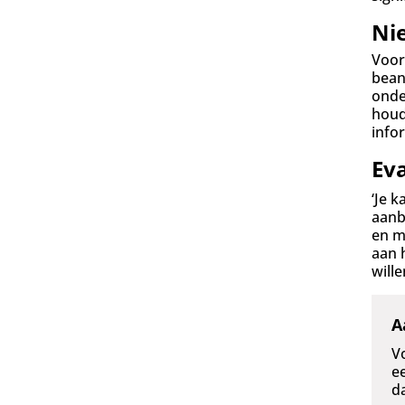
Ni
Voor
bean
onde
houd
infor
Eva
‘Je 
aanb
en m
aan 
will
A
V
e
d