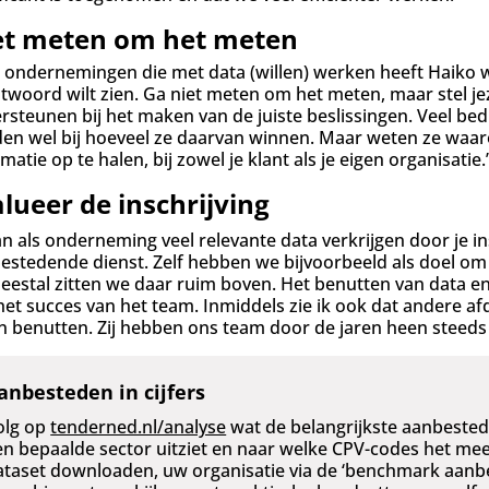
et meten om het meten
 ondernemingen die met data (willen) werken heeft Haiko wa
twoord wilt zien. Ga niet meten om het meten, maar stel je
rsteunen bij het maken van de juiste beslissingen. Veel be
en wel bij hoeveel ze daarvan winnen. Maar weten ze waar
matie op te halen, bij zowel je klant als je eigen organisatie.
lueer de inschrijving
kan als onderneming veel relevante data verkrijgen door je i
estedende dienst. Zelf hebben we bijvoorbeeld als doel om
eestal zitten we daar ruim boven. Het benutten van data en
het succes van het team. Inmiddels zie ik ook dat andere a
en benutten. Zij hebben ons team door de jaren heen steeds 
anbesteden in cijfers
olg op
tenderned.nl/analyse
wat de belangrijkste aanbested
en bepaalde sector uitziet en naar welke CPV-codes het mee
ataset downloaden, uw organisatie via de ‘benchmark aanbes