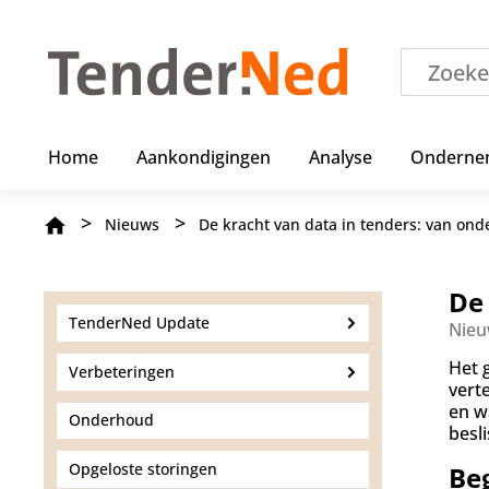
O
v
e
r
s
l
a
Home
Aankondigingen
Analyse
Onderne
a
n
e
Kruimelpad
Nieuws
De kracht van data in tenders: van ond
n
n
a
a
De 
r
TenderNed Update
Nieu
d
e
Het 
Verbeteringen
i
vert
n
en w
Onderhoud
h
besl
o
u
Opgeloste storingen
Beg