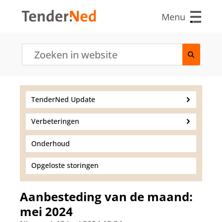
O
v
Menu
e
r
s
l
a
a
n
e
TenderNed Update
n
n
Verbeteringen
a
a
r
Onderhoud
d
e
Opgeloste storingen
i
n
h
Aanbesteding van de maand:
o
mei 2024
u