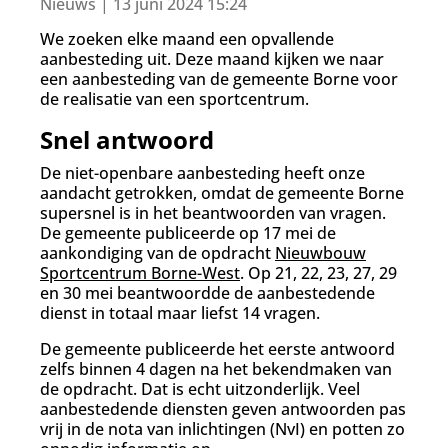
d
Nieuws | 13 juni 2024 15:24
g
We zoeken elke maand een opvallende
a
aanbesteding uit. Deze maand kijken we naar
a
een aanbesteding van de gemeente Borne voor
n
de realisatie van een sportcentrum.
Snel antwoord
De niet-openbare aanbesteding heeft onze
aandacht getrokken, omdat de gemeente Borne
supersnel is in het beantwoorden van vragen.
De gemeente publiceerde op 17 mei de
aankondiging van de opdracht
Nieuwbouw
Sportcentrum Borne-West
. Op 21, 22, 23, 27, 29
en 30 mei beantwoordde de aanbestedende
dienst in totaal maar liefst 14 vragen.
De gemeente publiceerde het eerste antwoord
zelfs binnen 4 dagen na het bekendmaken van
de opdracht. Dat is echt uitzonderlijk. Veel
aanbestedende diensten geven antwoorden pas
vrij in de nota van inlichtingen (NvI) en potten zo