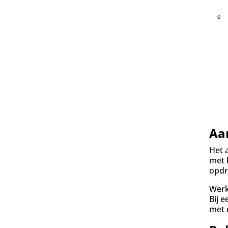
0
Aa
Het 
met 
opdr
Werk
Bij 
met 