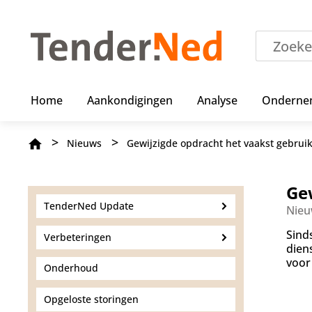
O
v
e
r
s
l
a
Home
Aankondigingen
Analyse
Onderne
a
n
e
Kruimelpad
Nieuws
Gewijzigde opdracht het vaakst gebrui
n
n
a
a
Ge
r
TenderNed Update
Nieu
d
e
Sind
Verbeteringen
i
dien
n
voor
Onderhoud
h
o
u
Opgeloste storingen