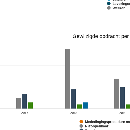
Leveringe
Werken
Gewijzigde opdracht per
2017
2018
2019
Mededingingsprocedure me
Niet-openbaar