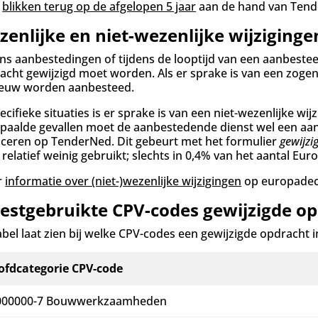
blikken terug op de afgelopen 5 jaar
aan de hand van Tend
enlijke en niet-wezenlijke wijziginge
ens aanbestedingen of tijdens de looptijd van een aanbeste
acht gewijzigd moet worden.
Als er sprake is van een zoge
euw worden aanbesteed.
pecifieke situaties is er sprake is van een niet-wezenlijke w
epaalde gevallen moet de aanbestedende dienst wel een aank
iceren op TenderNed. Dit gebeurt met het formulier
gewijzi
 relatief weinig gebruikt; slechts in 0,4% van het aantal Eu
r
informatie over (niet-)wezenlijke wijzigingen
op europadece
e
estgebruikte CPV-codes gewijzigde o
abel laat zien bij welke CPV-codes een gewijzigde opdracht
ofdcategorie CPV-code
000000-7 Bouwwerkzaamheden