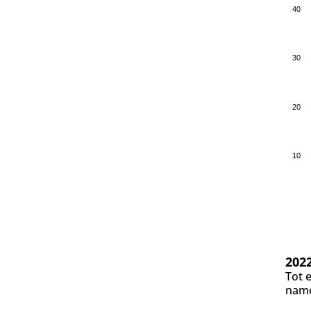
40
30
20
10
202
Tot 
name