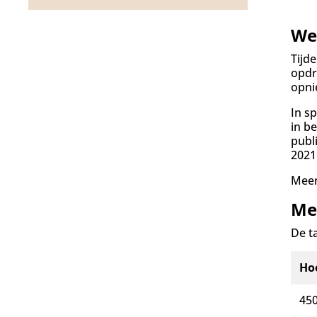
d
g
a
Wez
a
n
Tijd
opdr
opni
In s
in b
publ
2021
Mee
M
De t
Ho
45