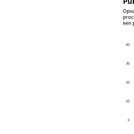
Pu
Opva
proc
een 
40
30
20
10
0