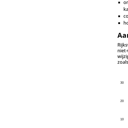
o
k
co
ho
Aa
Rijk
niet
wijz
zoals
30
20
10