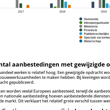
2017
2018
2019
Gemeente
Inkooporganisatie
Ministerie
Provincie
Publiekrechtelijke 
Speciale sectorbed
Waterschap
ntal aanbestedingen met gewijzigde o
aandeel
werken
is relatief hoog. Een gewijzigde opdracht w
bouwwerkzaamheden te maken hebben. Bij
leveringen
wordt
acht gepubliceerd.
en worden veelal Europees aanbesteed, terwijl de aanbeste
een nationale aanbesteding hoeven aanbestedende diensten 
de markt. Dit verklaart het relatief grote verschil tussen we