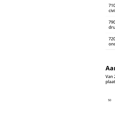
710
civ
790
dru
720
on
Aa
Van 
plaat
50