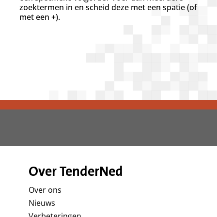
d
zoektermen in en scheid deze met een spatie (of
g
met een +).
a
a
n
Over TenderNed
Over ons
Nieuws
Verbeteringen