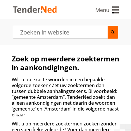
O
v
Menu
e
r
s
l
a
a
n
e
Zoek op meerdere zoektermen
n
in aankondigingen.
n
a
a
Wilt u op exacte woorden in een bepaalde
r
volgorde zoeken? Zet uw zoektermen dan
d
tussen dubbele aanhalingstekens. Bijvoorbeeld:
e
“gemeente Amsterdam”. TenderNed zoekt dan
i
alleen aankondigingen met daarin de woorden
n
‘gemeente’ en ‘Amsterdam’ in die volgorde naast
h
elkaar.
o
Wilt u op meerdere zoektermen zoeken zonder
u
een specifieke volgorde? Voer dan meerdere