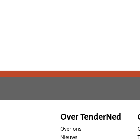
d
g
a
a
n
Over TenderNed
Over ons
Nieuws
T