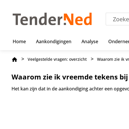
O
v
e
r
s
l
a
Home
Aankondigingen
Analyse
Onderne
a
n
e
Kruimelpad
Veelgestelde vragen: overzicht
Waarom zie ik vr
n
n
a
Waarom zie ik vreemde tekens bij 
a
r
Het kan zijn dat in de aankondiging achter een opgevoe
d
e
i
n
h
o
u