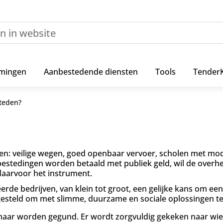
mingen
Aanbestedende diensten
Tools
Tender
teden?
en: veilige wegen, goed openbaar vervoer, scholen met mod
edingen worden betaald met publiek geld, wil de overheid 
daarvoor het instrument.
rde bedrijven, van klein tot groot, een gelijke kans om ee
gesteld om met slimme, duurzame en sociale oplossingen t
r worden gegund. Er wordt zorgvuldig gekeken naar wie d