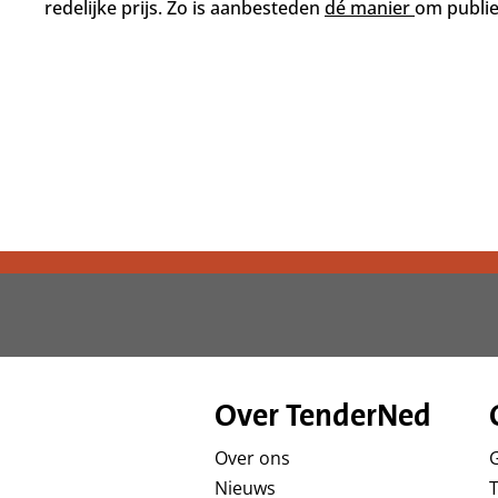
d
redelijke prijs. Zo is aanbesteden
dé manier
om publie
g
a
a
n
Over TenderNed
Over ons
Nieuws
T