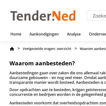
O
v
e
r
s
l
a
Home
Aankondigingen
Analyse
Onderne
a
n
e
Kruimelpad
Veelgestelde vragen: overzicht
Waarom aanbes
n
n
a
Waarom aanbesteden?
a
r
Aanbestedingen gaan over zaken die ons allemaal rak
d
duurzame gebouwen – en nog veel meer. Omdat aanbest
e
transparante manier wordt besteed. Aanbesteden is 
i
n
Door opdrachten aan te besteden, krijgen geïnteressee
h
concurrentie en bedrijven worden in de gelegenheid 
o
u
Aanbesteden voorkomt dat overheidsopdrachten zomaa