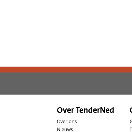
d
g
a
a
n
Over TenderNed
Over ons
Nieuws
T