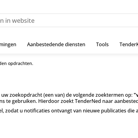
mingen
Aanbestedende diensten
Tools
Tender
den opdrachten.
ij uw zoekopdracht (een van) de volgende zoektermen op:
"
kens te gebruiken. Hierdoor zoekt TenderNed naar aanbest
el
, zodat u notificaties ontvangt van nieuwe publicaties die 