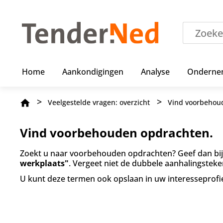
O
v
e
r
s
l
a
Home
Aankondigingen
Analyse
Onderne
a
n
e
Kruimelpad
Veelgestelde vragen: overzicht
Vind voorbehou
n
n
a
Vind voorbehouden opdrachten.
a
r
Zoekt u naar
voorbehouden opdrachten
? Geef dan b
d
werkplaats"
. Vergeet niet de dubbele aanhalingste
e
i
U kunt deze termen ook opslaan in uw
interesseprofi
n
h
o
u