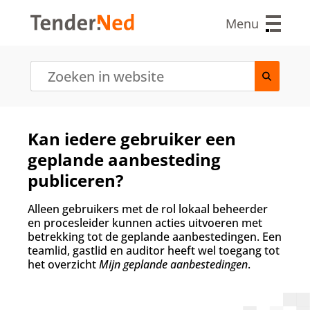
O
v
Menu
e
r
s
l
a
a
n
e
Kan iedere gebruiker een
n
geplande aanbesteding
n
a
publiceren?
a
r
Alleen gebruikers met de rol lokaal beheerder
d
en procesleider kunnen acties uitvoeren met
e
betrekking tot de geplande aanbestedingen. Een
i
teamlid, gastlid en auditor heeft wel toegang tot
n
het overzicht
Mijn geplande aanbestedingen
.
h
o
u