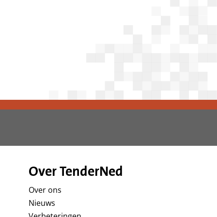
d
g
a
a
n
Over TenderNed
Over ons
Nieuws
Verbeteringen