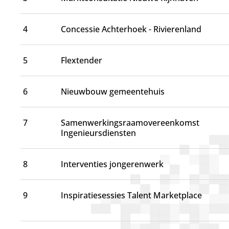
d
g
a
4
Concessie Achterhoek - Rivierenland
a
n
5
Flextender
6
Nieuwbouw gemeentehuis
7
Samenwerkingsraamovereenkomst
Ingenieursdiensten
8
Interventies jongerenwerk
9
Inspiratiesessies Talent Marketplace