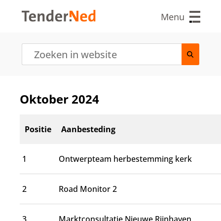
O
v
Menu
e
r
s
l
a
a
n
e
Oktober 2024
n
n
a
Positie
Aanbesteding
a
r
d
1
Ontwerpteam herbestemming kerk
e
i
n
2
Road Monitor 2
h
o
u
3
Marktconsultatie Nieuwe Rijnhaven