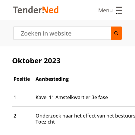
O
v
Menu
e
r
s
l
a
a
n
e
Oktober 2023
n
n
a
Positie
Aanbesteding
a
r
d
1
Kavel 11 Amstelkwartier 3e fase
e
i
n
2
Onderzoek naar het effect van het bestuurs
h
Toezicht
o
u