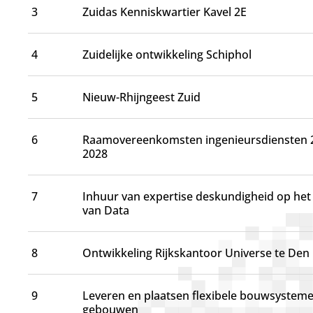
d
3
Zuidas Kenniskwartier Kavel 2E
g
a
a
4
Zuidelijke ontwikkeling Schiphol
n
5
Nieuw-Rhijngeest Zuid
6
Raamovereenkomsten ingenieursdiensten 2
2028
7
Inhuur van expertise deskundigheid op het
van Data
8
Ontwikkeling Rijkskantoor Universe te Den
9
Leveren en plaatsen flexibele bouwsystem
gebouwen