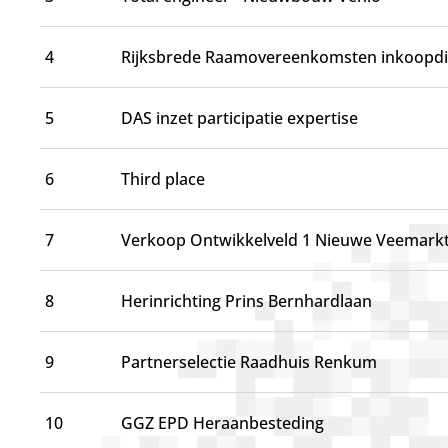
d
g
a
4
Rijksbrede Raamovereenkomsten inkoopd
a
n
5
DAS inzet participatie expertise
6
Third place
7
Verkoop Ontwikkelveld 1 Nieuwe Veemark
8
Herinrichting Prins Bernhardlaan
9
Partnerselectie Raadhuis Renkum
10
GGZ EPD Heraanbesteding