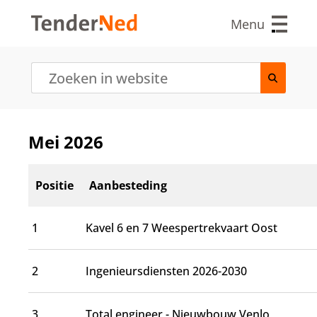
O
v
Menu
e
r
s
l
a
a
n
e
Mei 2026
n
n
a
Positie
Aanbesteding
a
r
d
1
Kavel 6 en 7 Weespertrekvaart Oost
e
i
n
2
Ingenieursdiensten 2026-2030
h
o
u
3
Total engineer - Nieuwbouw Venlo