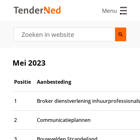
O
v
Menu
e
r
s
l
a
a
n
e
Mei 2023
n
n
a
Positie
Aanbesteding
a
r
d
1
Broker dienstverlening inhuurprofessional
e
i
n
2
Communicatieplannen
h
o
u
3
Bouwvelden Strandeiland