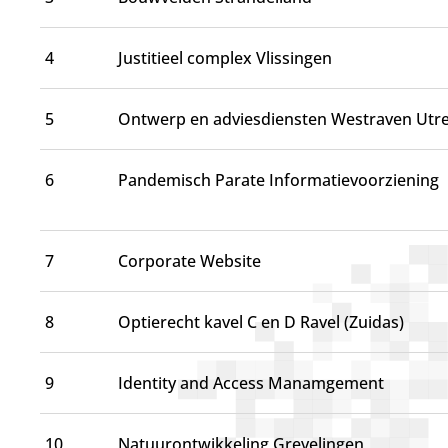
d
g
a
4
Justitieel complex Vlissingen
a
n
5
Ontwerp en adviesdiensten Westraven Utr
6
Pandemisch Parate Informatievoorziening
7
Corporate Website
8
Optierecht kavel C en D Ravel (Zuidas)
9
Identity and Access Manamgement
10
Natuurontwikkeling Grevelingen