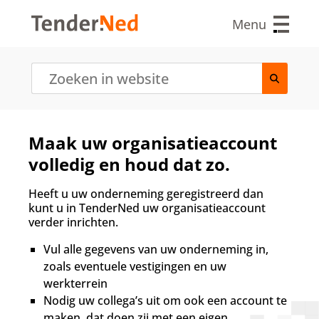
O
v
Menu
e
r
s
l
a
a
n
e
Maak uw organisatieaccount
n
volledig en houd dat zo.
n
a
a
Heeft u uw onderneming geregistreerd dan
r
kunt u in TenderNed uw organisatieaccount
d
verder inrichten.
e
i
Vul alle gegevens van uw onderneming in,
n
zoals eventuele vestigingen en uw
h
werkterrein
o
Nodig uw collega’s uit om ook een account te
u
maken, dat doen zij met een eigen