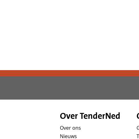
d
g
a
a
n
Over TenderNed
Over ons
Nieuws
T