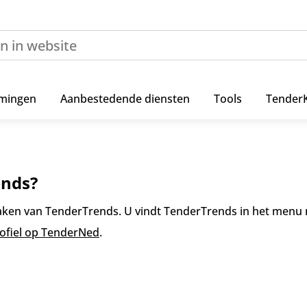
mingen
Aanbestedende diensten
Tools
Tender
ends?
en van TenderTrends. U vindt TenderTrends in het menu n
rofiel op TenderNed
.