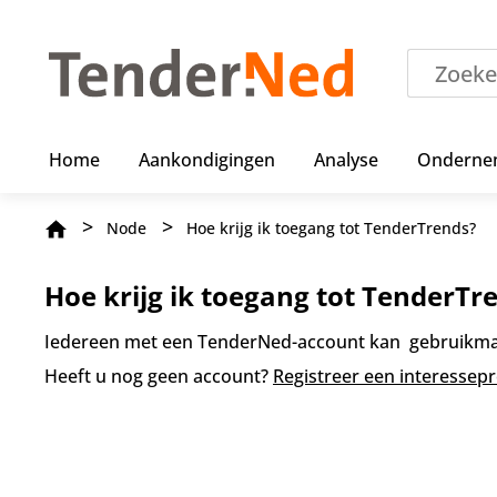
O
v
e
r
s
l
a
Home
Aankondigingen
Analyse
Onderne
a
n
e
Kruimelpad
Node
Hoe krijg ik toegang tot TenderTrends?
n
n
a
Hoe krijg ik toegang tot TenderTr
a
r
Iedereen met een TenderNed-account kan gebruikmak
d
e
Heeft u nog geen account?
Registreer een interessep
i
n
h
o
u