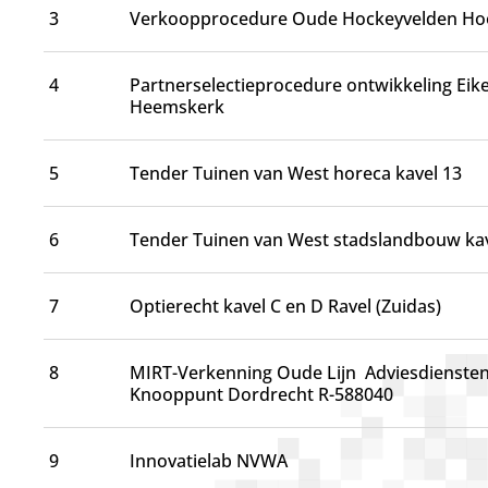
d
3
Verkoopprocedure Oude Hockeyvelden Ho
g
a
a
4
Partnerselectieprocedure ontwikkeling Eik
n
Heemskerk
5
Tender Tuinen van West horeca kavel 13
6
Tender Tuinen van West stadslandbouw kav
7
Optierecht kavel C en D Ravel (Zuidas)
8
MIRT-Verkenning Oude Lijn
Adviesdienste
Knooppunt Dordrecht R-588040
9
Innovatielab NVWA