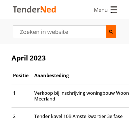
O
v
Menu
e
r
s
l
a
a
n
e
April 2023
n
n
a
Positie
Aaanbesteding
a
r
d
1
Verkoop bij inschrijving woningbouw Woo
e
Meerland
i
n
h
2
Tender kavel 10B Amstelkwartier 3e fase
o
u