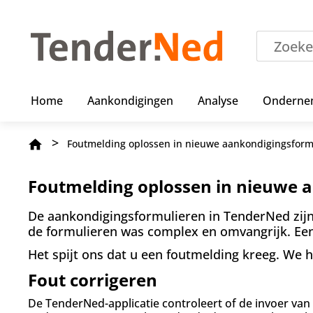
O
v
e
r
s
l
a
Home
Aankondigingen
Analyse
Onderne
a
n
e
Kruimelpad
Foutmelding oplossen in nieuwe aankondigingsform
n
n
a
Foutmelding oplossen in nieuwe 
a
r
De aankondigingsformulieren in TenderNed zijn
d
de formulieren was complex en omvangrijk. Een 
e
i
Het spijt ons dat u een foutmelding kreeg. We h
n
h
Fout corrigeren
o
u
De TenderNed-applicatie controleert of de invoer van