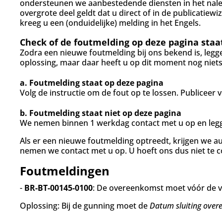
d
ondersteunen we aanbestedende diensten in het nale
g
overgrote deel geldt dat u direct of in de publicatiewiz
a
kreeg u een (onduidelijke) melding in het Engels.
a
n
Check of de foutmelding op deze pagina staa
Zodra een nieuwe foutmelding bij ons bekend is, legg
oplossing, maar daar heeft u op dit moment nog niets
a. Foutmelding staat op deze pagina
Volg de instructie om de fout op te lossen. Publiceer
b. Foutmelding staat niet op deze pagina
We nemen binnen 1 werkdag contact met u op en legge
Als er een nieuwe foutmelding optreedt, krijgen we a
nemen we contact met u op. U hoeft ons dus niet te c
Foutmeldingen
-
BR-BT-00145-0100
: De overeenkomst moet vóór de v
Oplossing: Bij de gunning moet de
Datum sluiting ove